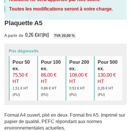
Toutes les modifications seront à votre charge.
Plaquette A5
0,26 €
HT
(PU)
A partir de
TVA 20,00 %
Prix dégressifs
Pour 50
Pour 100
Pour 200
Pour 500
ex.
ex.
ex.
ex.
75,50 €
86,00 €
106,00 €
130,00 €
HT
HT
HT
HT
1,51 €
HT
0,86 €
HT
0,53 €
HT
0,26 €
HT
(PU)
(PU)
(PU)
(PU)
Format A4 ouvert, plié en deux. Format fini A5. Imprimé sur
papier de qualité, PEFC répondant aux normes
environnementales actuelles.