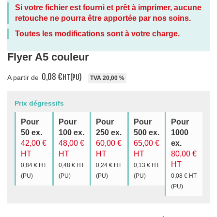
Si
votre
fichier
est
fourni
et
prêt
à
imprimer
,
aucune
retouche
ne
pourra
être
apportée
par
nos
soins
.
Toutes les modifications sont à votre charge.
Flyer A5 couleur
0,08 €
HT
(PU)
A partir de
TVA 20,00 %
Prix dégressifs
Pour
Pour
Pour
Pour
Pour
50 ex.
100 ex.
250 ex.
500 ex.
1000
42,00 €
48,00 €
60,00 €
65,00 €
ex.
HT
HT
HT
HT
80,00 €
HT
0,84 €
HT
0,48 €
HT
0,24 €
HT
0,13 €
HT
(PU)
(PU)
(PU)
(PU)
0,08 €
HT
(PU)